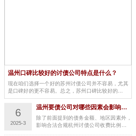
温州口碑比较好的讨债公司特点是什么？
现在咱们选择一个好的苏州讨债公司并不容易，尤其
是口碑好的更不容易。总之，苏州口碑比较好的讨债
公司具有高素质的专业团队、保障债权人权益、高效
率、良好的沟通能力、严谨的工作态度、灵活性、良
温州要债公司对哪些因素会影响的收费比例？
6
好…
除了前面提到的债务金额、地区因素外，
2025-3
影响合法合规杭州讨债公司收费比例的因
素还有以下方面：### 债务性质与复杂程