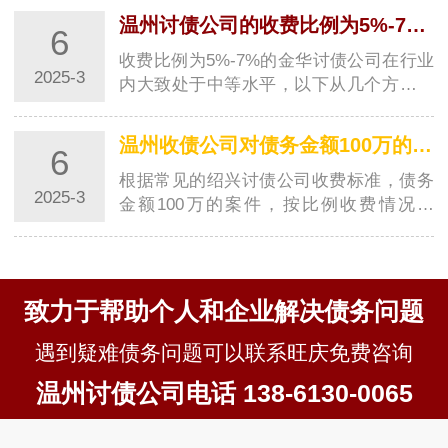
度- **债务关系清晰度**：如果债务关系明
温州讨债公司的收费比例为5%-7%在行业内属于什么水平？
6
确，有清晰的借条、合同等证据，收账难
度相…
收费比例为5%-7%的金华讨债公司在行业
2025-3
内大致处于中等水平，以下从几个方面来
分析：### 与不同收费区间金华讨债公司
对比- **与低收费比例金华讨债公司对比
温州收债公司对债务金额100万的案件按比例收费大概是多少？
6
**：一般来说，一些金华讨债公司收费比
例可能…
根据常见的绍兴讨债公司收费标准，债务
2025-3
金额100万的案件，按比例收费情况如
下：- **若按较低比例5%收费**：收费金
额为\(100万\times5\%=5\)万元。- **若按
较高比例7%收费**：收费金额为\(100万
\times7…
致力于帮助个人和企业解决债务问题
遇到疑难债务问题可以联系旺庆免费咨询
温州讨债公司电话 138-6130-0065