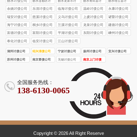
丽水讨债公司
丽水莲都区讨
丽水龙泉市讨
丽水青田县讨
丽水缙云县讨
债公司
债公司
债公司
债公司
余姚讨债公司
乐清讨债公司
临海讨债公司
温岭讨债公司
永康讨债公司
瑞安讨债公司
慈溪讨债公司
义乌讨债公司
上虞讨债公司
诸暨讨债公司
海宁讨债公司
桐乡讨债公司
兰溪讨债公司
龙泉讨债公司
建德讨债公司
富德讨债公司
富阳讨债公司
平湖讨债公司
东阳讨债公司
嵊州讨债公司
奉化讨债公司
临安讨债公司
江山讨债公司
湖州讨债公司
绍兴清债公司
宁波讨债公司
扬州讨债公司
宜兴讨债公司
苏州讨债公司
南京要债公司
无锡讨债公司
南京上门讨债
服务
全国服务热线：
138-6130-0065
Copyright © 2026 All Right Reserve