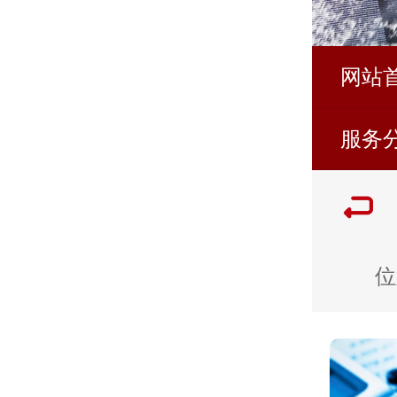
网站
服务
位