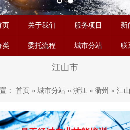
首页
关于我们
服务项目
新
分类
委托流程
城市分站
联
江山市
置：
首页
»
城市分站
»
浙江
»
衢州
»
江