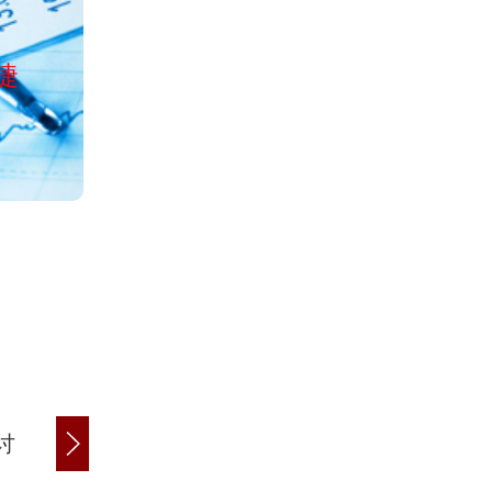
公司经工商局正
捷
服务全国清欠、讨债、收账、
讨
商账追讨清欠
应收账款追讨