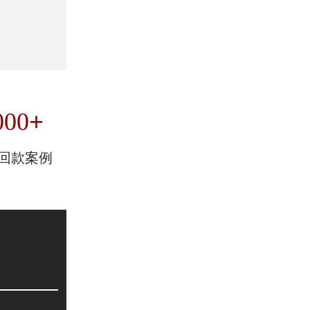
+
000
回款案例