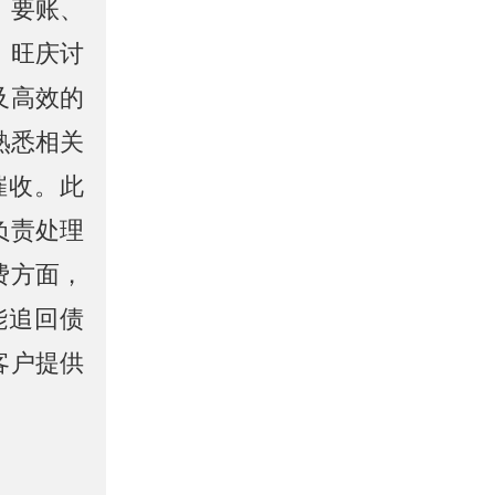
、要账、
。旺庆讨
及高效的
熟悉相关
催收。此
负责处理
费方面，
能追回债
客户提供